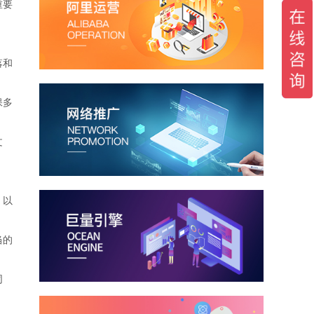
重要
落和
保多
文
，以
当的
同