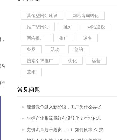
营销型网站建设
网站咨询转化
推广型网站
通知
网站建设
网络推广
推广
域名
面，
备案
活动
签约
搜索引擎推广
优化
运营
的阅
营销
适当
常见问题
流量竞争进入新阶段，工厂为什么要尽
早落地企业 AI 搜索优化？
坐拥产业带流量红利没转化？本地化东
莞阿里巴巴运营优势体现在哪里？
竞价流量越来越贵，工厂如何依靠 AI 搜