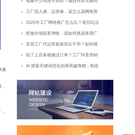
索优化服务开拓稳定询盘？
视频不少却搜不到你？做好抖音关键词
排名，抢占采购商主动搜索流量
工厂招人难、运营难，该怎么选网络营
销代运营外包公司？
2026年工厂网络推广怎么玩？老旧玩法
为什么彻底没效果了？
想做全域拓客增收，该如何挑选靠谱广
东网络推广公司？
东莞工厂代运营套路层出不穷？如何挑
选靠谱东莞抖音代运营公司不被割韭菜
拍了上百条视频没订单？工厂抖音营销
推广怎么做才能跳出自嗨式流量陷阱
AI 搜索关键词优化别再死磕堆砌，制造
快速
业正确落地思路是什么？
等，
了，