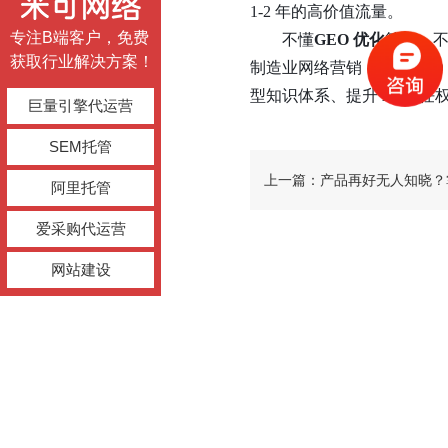
1-2 年的高价值流量。
专注B端客户，免费
不懂
GEO 优化
算法、
获取行业解决方案！
制造业网络营销，深耕
GE
型知识体系、提升 AI 信
巨量引擎代运营
SEM托管
上一篇：产品再好无人知晓？
阿里托管
爱采购代运营
推广技巧，精准触达意向采购
网站建设