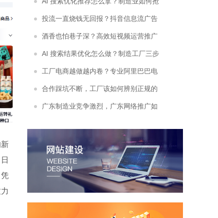
土东莞推广公司？
AI 搜索优化推荐怎么拿？制造业如何抢
占平台免费流量席位？
投流一直烧钱无回报？抖音信息流广告
怎么投放才能稳赚不亏？
酒香也怕巷子深？高效短视频运营推广
如何帮工厂打通全域获客渠道
AI 搜索结果优化怎么做？制造工厂三步
重塑线上专业品牌形象！
工厂电商越做越内卷？专业阿里巴巴电
商代运营如何帮你差异化突围？
合作踩坑不断，工厂该如何辨别正规的
网络推广公司？
广东制造业竞争激烈，广东网络推广如
何帮工厂全域拓客？
的新
、日
。凭
致力