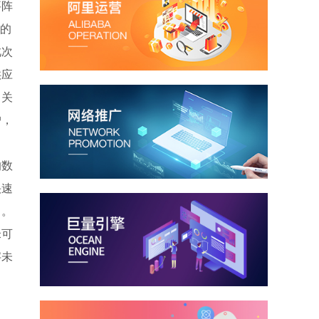
要阵
准的
此次
供应
、关
户，
的数
快速
力。
米可
字未