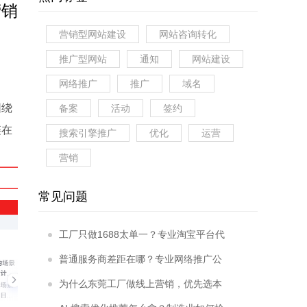
营销
营销型网站建设
网站咨询转化
推广型网站
通知
网站建设
网络推广
推广
域名
围绕
备案
活动
签约
链在
搜索引擎推广
优化
运营
营销
常见问题
工厂只做1688太单一？专业淘宝平台代
运营如何补齐小单增量短板？
普通服务商差距在哪？专业网络推广公
司凭什么更适合工厂？
为什么东莞工厂做线上营销，优先选本