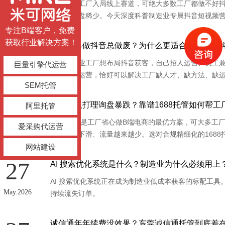
越来越多工厂入局线上赛道，可绝大多数工厂都做不好
May.2026
惨淡、询盘稀少。今天深度科普制造业专属抖音短视频
专注B端客户，免费
获取行业解决方案！
28
工厂自己做抖音总做废？为什么更适合选择专业
很多制造业工厂想布局抖音获客，自己招人运营、员工
巨量引擎代运营
May.2026
业抖音代运营，恰好可以解决工厂缺人才、缺方法、缺
SEM托管
27
店铺没人打理询盘暴跌？靠谱1688托管如何帮工
阿里托管
1688托管是工厂省心做B端电商的最优方案，可大多
爱采购代运营
May.2026
店铺权重下滑、流量越来越少。选对合规精细化的168
网站建设
27
AI 搜索优化系统是什么？制造业为什么必须用上
AI 搜索优化系统正在成为制造业低成本获客的标配工具。
May.2026
持续流失订单。
诚信通年年续费没效果？东莞诚信通托管到底差