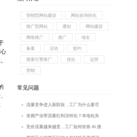
营销型网站建设
网站咨询转化
推广型网站
通知
网站建设
网络推广
推广
域名
于
备案
活动
签约
精心
搜索引擎推广
优化
运营
在。
营销
的
常见问题
册、
效
流量竞争进入新阶段，工厂为什么要尽
早落地企业 AI 搜索优化？
坐拥产业带流量红利没转化？本地化东
莞阿里巴巴运营优势体现在哪里？
竞价流量越来越贵，工厂如何依靠 AI 搜