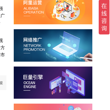
强
加广
分
视
个方
的市
提