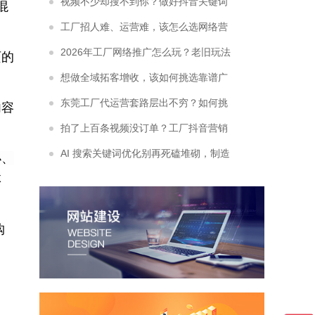
索优化服务开拓稳定询盘？
视频不少却搜不到你？做好抖音关键词
混
排名，抢占采购商主动搜索流量
工厂招人难、运营难，该怎么选网络营
销代运营外包公司？
2026年工厂网络推广怎么玩？老旧玩法
页的
为什么彻底没效果了？
想做全域拓客增收，该如何挑选靠谱广
东网络推广公司？
东莞工厂代运营套路层出不穷？如何挑
内容
选靠谱东莞抖音代运营公司不被割韭菜
拍了上百条视频没订单？工厂抖音营销
推广怎么做才能跳出自嗨式流量陷阱
AI 搜索关键词优化别再死磕堆砌，制造
小、
体
业正确落地思路是什么？
购