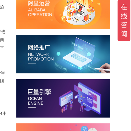
施
家进
商
平
一家
团
4小