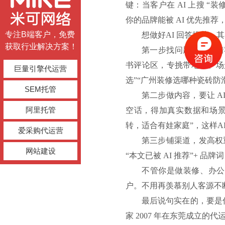
键：当客户在 AI 上搜 
你的品牌能被 AI 优先推荐
专注B端客户，免费
想做好
AI 回答推荐，
获取行业解决方案！
第一步找问题，别瞎猜
书评论区，专挑带地域、场
巨量引擎代运营
选”“广州装修选哪种瓷砖防
SEM托管
第二步做内容，要让
A
阿里托管
空话，得加真实数据和场景，
转，适合有娃家庭”，这样A
爱采购代运营
第三步铺渠道，发高权
网站建设
“本文已被 AI 推荐”+ 品
不管你是做装修、办公
户。不用再羡慕别人客源不
最后说句实在的，要是
家 2007 年在东莞成立