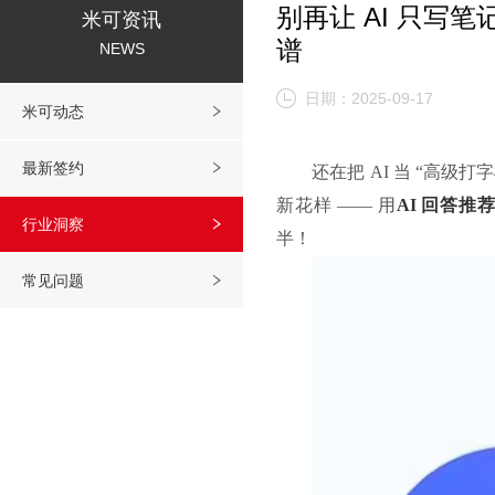
别再让 AI 只写
米可资讯
谱
NEWS
日期：2025-09-17
米可动态
最新签约
还在把
AI 当 “高级
新花样 —— 用
AI 回答推
行业洞察
半！
常见问题