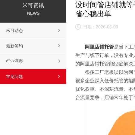
没时间管店铺就等
米可资讯
省心稳出单
NEWS
日期：2026-06-03
米可动态
最新签约
阿里店铺托管
是当下工
生产与线下订单，没有专业人
行业洞察
的阿里店铺托管能彻底解决
很多工厂老板误以为阿
常见问题
很多企业踩入低价托管的陷
优化权重、不深耕流量、不
台流量竞争，店铺常年处于