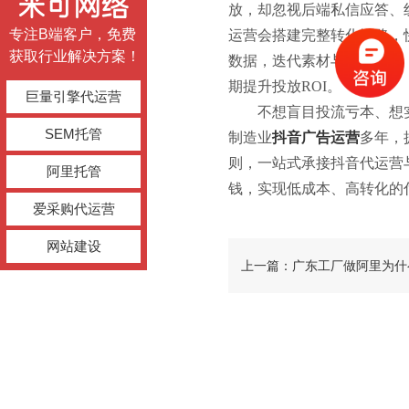
放，却忽视后端私信应答、
专注B端客户，免费
运营会搭建完整转化链路，
获取行业解决方案！
数据，迭代素材与投放策略
期提升投放ROI。
巨量引擎代运营
不想盲目投流亏本、想
SEM托管
制造业
抖音广告运营
多年，
则，一站式承接抖音代运营
阿里托管
钱，实现低成本、高转化的
爱采购代运营
网站建设
上一篇：广东工厂做阿里为什
钱？选对广东阿里巴巴托管才