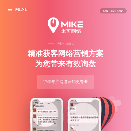
MENU
188 2454 4885
Mikeidea
精
准
获
客
网
络
营
销
方
案
为
您
带
来
有
效
询
盘
17年专注网络营销更专业