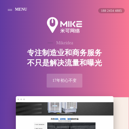
MENU
188 2454 4885
Mikeidea
专
注
制
造
业
和
商
务
服
务
不
只
是
解
决
流
量
和
曝
光
17年初心不变