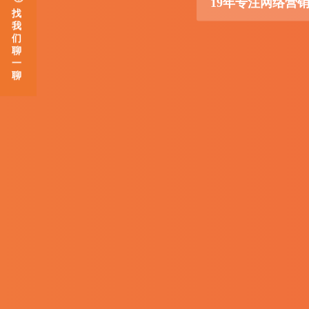
19年专注网络营
找
我
们
聊
一
聊