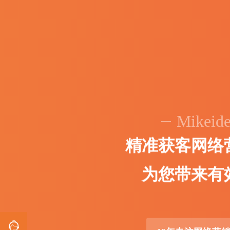
Mikeid
精
准
获
客
网
络
为
您
带
来
有