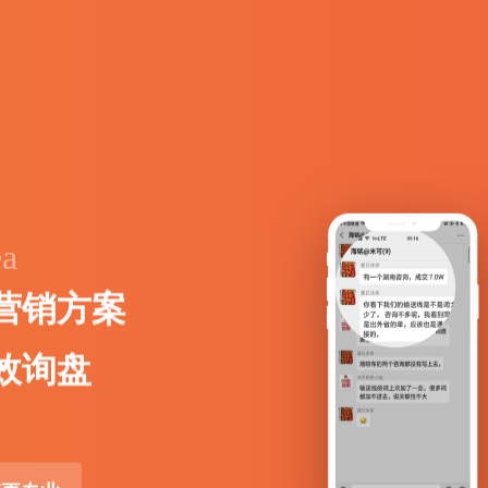
ea
营
销
方
案
效
询
盘