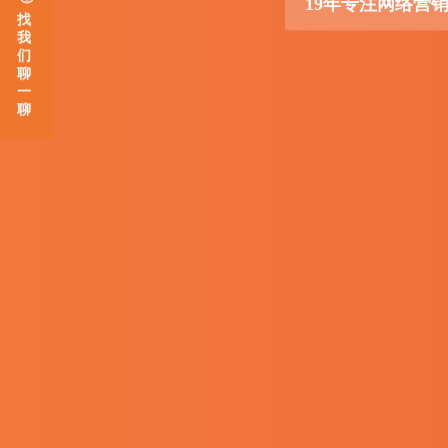
19年专注网络营
找
我
们
聊
一
聊