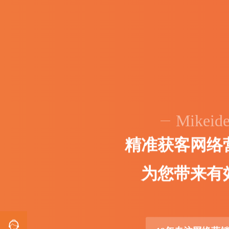
Mikeid
精
准
获
客
网
络
为
您
带
来
有