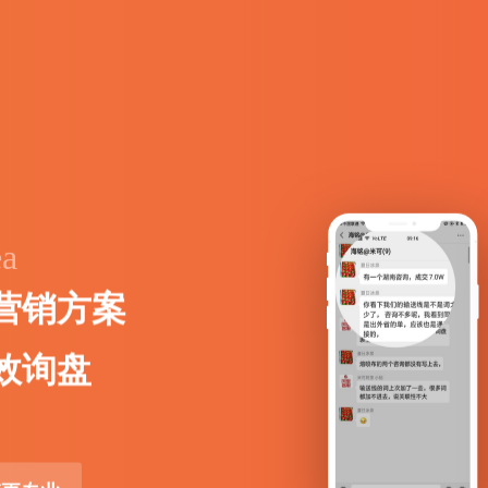
ea
营
销
方
案
效
询
盘