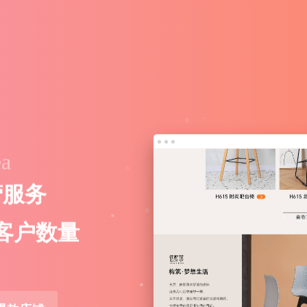
ea
营
销
方
案
效
询
盘