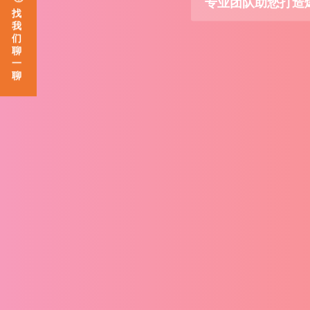
19年专注网络营
找
我
们
聊
一
聊