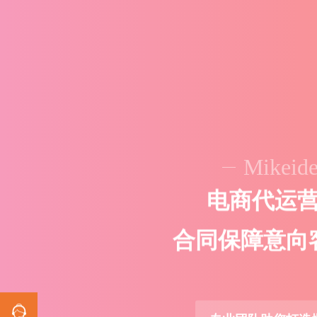
Mikeid
精
准
获
客
网
络
为
您
带
来
有