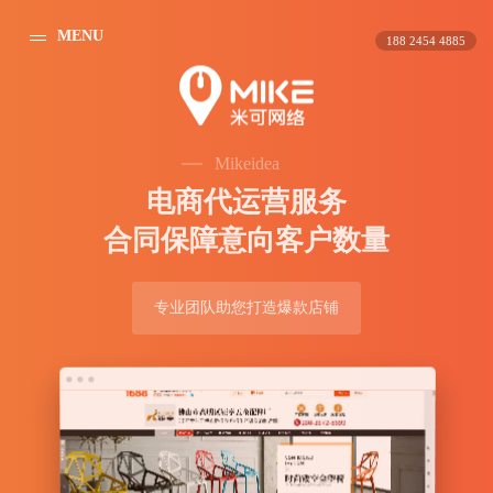
MENU
188 2454 4885
Mikeidea
电
商
代
运
营
服
务
合
同
保
障
意
向
客
户
数
量
专业团队助您打造爆款店铺