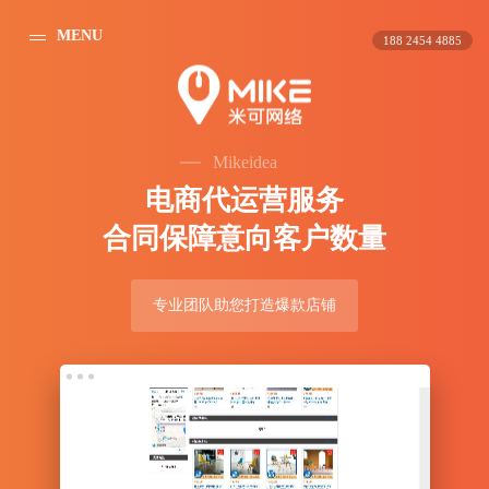
MENU
188 2454 4885
Mikeidea
电
商
代
运
营
服
务
合
同
保
障
意
向
客
户
数
量
专业团队助您打造爆款店铺